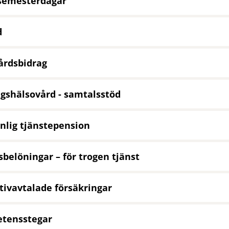
 semesterdagar
d
årdsbidrag
gshälsovård - samtalsstöd
nlig tjänstepension
belöningar – för trogen tjänst
tivavtalade försäkringar
tensstegar