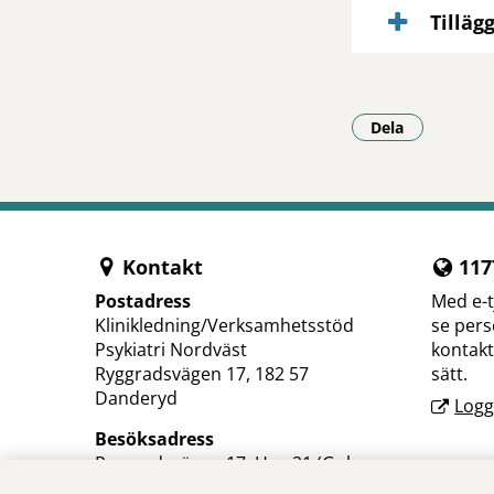
Tilläg
Dela
- Klicka för a
Kontakt
1177
Postadress
Med e-t
Klinikledning/Verksamhetsstöd
se pers
Psykiatri Nordväst
kontakt
Ryggradsvägen 17, 182 57
sätt.
Danderyd
Logg
Besöksadress
Ryggradsvägen 17, Hus 21 (Gula
Villan)