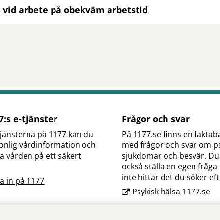
g vid arbete på obekväm arbetstid
tt öppna delningsalternativ.
:s e-tjänster
Frågor och svar
jänsterna på 1177 kan du
På 1177.se finns en faktab
onlig vårdinformation och
med frågor och svar om p
a vården på ett säkert
sjukdomar och besvär. Du
också ställa en egen fråg
inte hittar det du söker ef
a in på 1177
Psykisk hälsa 1177.se