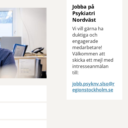
Jobba på
Psykiatri
Nordväst
Vi vill gärna ha
duktiga och
engagerade
medarbetare!
Välkommen att
skicka ett mejl med
intresseanmälan
till:
jobb.psyknv.slso@r
egionstockholm.se