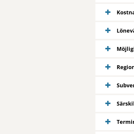
Kostna
Lönevä
Möjlig
Region
Subven
Särski
Termi