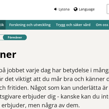
Lyssna
Language
tik
Forskning och utveckling
Trygg och säker vård
Om oss
Befintlig sida:
Förmåner
ner
på jobbet varje dag har betydelse i mån
s är det viktigt att du mår bra och känner
ch fritiden. Något som kan underlätta ä
tsgivare erbjuder dig - kanske kan du inte
 erbjuder, men några av dem.