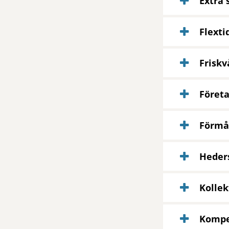
Extra
Flexti
Friskv
Företa
Förmå
Heders
Kollek
Kompe