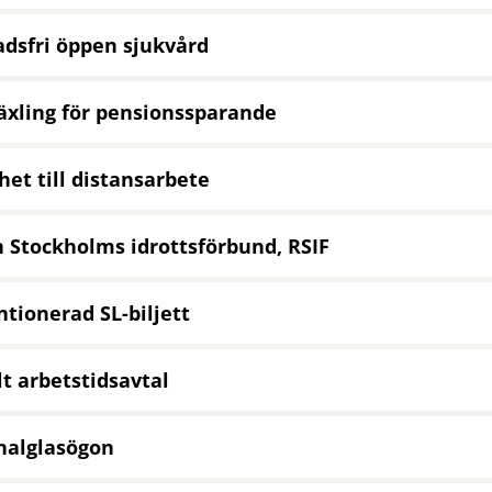
dsfri öppen sjukvård
xling för pensionssparande
het till distansarbete
 Stockholms idrottsförbund, RSIF
tionerad SL-biljett
lt arbetstidsavtal
nalglasögon