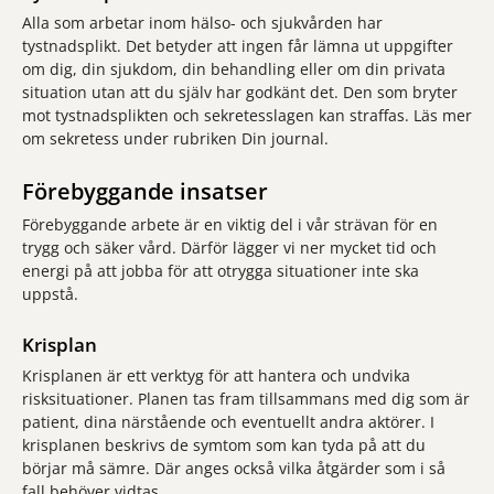
Alla som arbetar inom hälso- och sjukvården har
tystnadsplikt. Det betyder att ingen får lämna ut uppgifter
om dig, din sjukdom, din behandling eller om din privata
situation utan att du själv har godkänt det. Den som bryter
mot tystnadsplikten och sekretesslagen kan straffas. Läs mer
om sekretess under rubriken Din journal.
Förebyggande insatser
Förebyggande arbete är en viktig del i vår strävan för en
trygg och säker vård. Därför lägger vi ner mycket tid och
energi på att jobba för att otrygga situationer inte ska
uppstå.
Krisplan
Krisplanen är ett verktyg för att hantera och undvika
risksituationer. Planen tas fram tillsammans med dig som är
patient, dina närstående och eventuellt andra aktörer. I
krisplanen beskrivs de symtom som kan tyda på att du
börjar må sämre. Där anges också vilka åtgärder som i så
fall behöver vidtas.