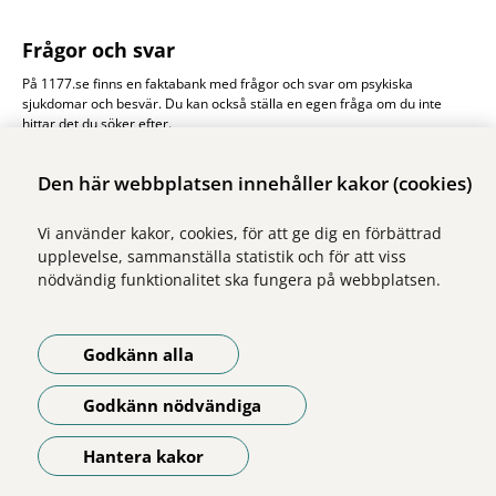
Frågor och svar
På 1177.se finns en faktabank med frågor och svar om psykiska
sjukdomar och besvär. Du kan också ställa en egen fråga om du inte
hittar det du söker efter.
Psykisk hälsa 1177.se
Den här webbplatsen innehåller kakor (cookies)
Vi använder kakor, cookies, för att ge dig en förbättrad
upplevelse, sammanställa statistik och för att viss
nödvändig funktionalitet ska fungera på webbplatsen.
Vi ingår i Stockholms läns sjukvårdsområde som erbjuder hälso- och
sjukvård i Region Stockholms regi.
Godkänn alla
Samtliga bilder på webbplatsen är tagna av fotograf Yanan Li om inget
annat namn anges.
Godkänn nödvändiga
Om webbplatsen
Tillgänglighetsredogörelse
Hantera kakor
Öppna meny