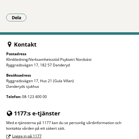
Dela
- Klicka för att öppna delningsalternativ.
Kontakt
Postadress
Klinikledning/Verksamhetsstöd Psykiatri Nordväst
Ryggradsvägen 17, 182 57 Danderyd
Besöksadress
Ryggradsvägen 17, Hus 21 (Gula Villan)
Danderyds sjukhus
Telefon:
08-123 400 00
1177:s e-tjänster
Med e-tjänsterna på 1177 kan du se personlig vårdinformation och
kontakta vården på ett säkert sätt.
Logga in på 1177