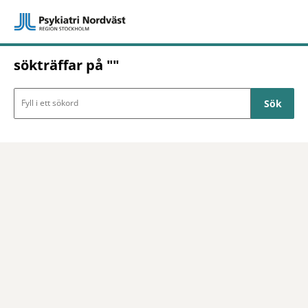
sökträffar på ""
Sökresultat Psykiatri Nordväs
Sökfält