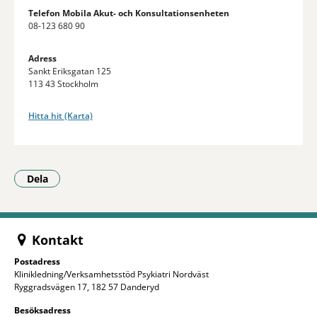
Telefon Mobila Akut- och Konsultationsenheten
08-123 680 90
Adress
Sankt Eriksgatan 125
113 43 Stockholm
Hitta hit (Karta)
Dela
- Klicka för att öppna delningsalternativ.
Kontakt
Postadress
Klinikledning/Verksamhetsstöd Psykiatri Nordväst
Ryggradsvägen 17, 182 57 Danderyd
Besöksadress