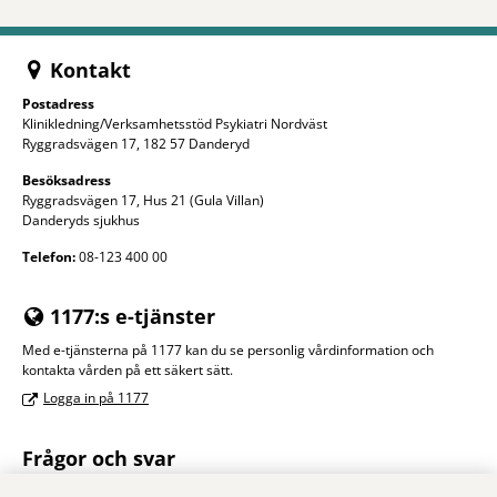
Kontakt
Postadress
Klinikledning/Verksamhetsstöd Psykiatri Nordväst
Ryggradsvägen 17, 182 57 Danderyd
Besöksadress
Ryggradsvägen 17, Hus 21 (Gula Villan)
Danderyds sjukhus
Telefon:
08-123 400 00
1177:s e-tjänster
Med e-tjänsterna på 1177 kan du se personlig vårdinformation och
kontakta vården på ett säkert sätt.
Logga in på 1177
Frågor och svar
På 1177.se finns en faktabank med frågor och svar om psykiska